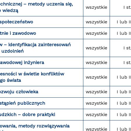
chnicznej – metody uczenia się,
wszystkie
I st
e wiedzą
 społeczeństwo
wszystkie
I lub I
tnie i zawodowo
wszystkie
I lub I
w – identyfikacja zainteresowań
wszystkie
I st
 uzdolnień
zawodowej inżyniera
wszystkie
I st
sności w świetle konfliktów
wszystkie
I lub I
go świata
ozwoju człowieka
wszystkie
I lub I
ystąpień publicznych
wszystkie
I lub I
udzkich – dobre praktyki
wszystkie
I lub I
rowania, metody rozwiązywania
wszystkie
I lub I