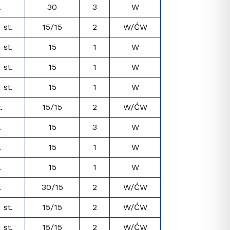
.
30
3
W
I st.
15/15
2
W/ĆW
I st.
15
1
W
I st.
15
1
W
I st.
15
1
W
.
15/15
2
W/ĆW
.
15
3
W
.
15
1
W
.
15
1
W
.
30/15
2
W/ĆW
I st.
15/15
2
W/ĆW
I st.
15/15
2
W/ĆW