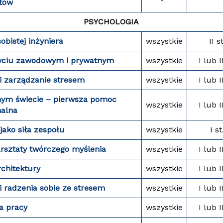
któw
PSYCHOLOGIA
bistej inżyniera
wszystkie
II st
życiu zawodowym i prywatnym
wszystkie
I lub I
 i zarządzanie stresem
wszystkie
I lub I
nym świecie – pierwsza pomoc
wszystkie
I lub I
alna
ako siła zespołu
wszystkie
I st
rsztaty twórczego myślenia
wszystkie
I lub I
rchitektury
wszystkie
I lub I
i radzen
i
a sobie ze stresem
wszystkie
I lub I
a pracy
wszystkie
I lub I