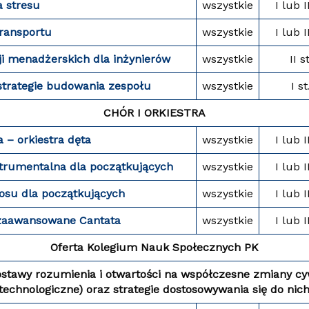
a stresu
wszystkie
I lub I
transportu
wszystkie
I lub I
i menadżerskich dla inżynierów
wszystkie
II st
 strategie budowania zespołu
wszystkie
I st
CHÓR I ORKIESTRA
 – orkiestra dęta
wszystkie
I lub I
strumentalna dla początkujących
wszystkie
I lub I
łosu dla początkujących
wszystkie
I lub I
 zaawansowane Cantata
wszystkie
I lub I
Oferta Kolegium Nauk Społecznych PK
ostawy rozumienia i otwartości na współczesne zmiany cyw
technologiczne) oraz strategie dostosowywania się do nic