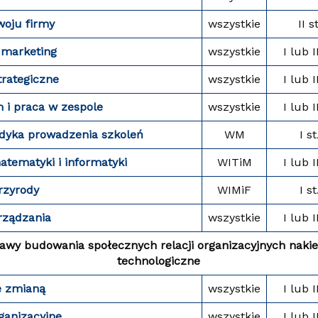
woju firmy
wszystkie
II st
 marketing
wszystkie
I lub I
trategiczne
wszystkie
I lub I
 i praca w zespole
wszystkie
I lub I
dyka prowadzenia szkoleń
WM
I st
atematyki i informatyki
WITiM
I lub I
przyrody
WIMiF
I st
rządzania
wszystkie
I lub I
stawy budowania społecznych relacji organizacyjnych naki
technologiczne
e zmianą
wszystkie
I lub I
ganizacyjne
wszystkie
I lub I