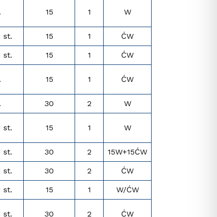
.
15
1
W
I st.
15
1
ĆW
I st.
15
1
ĆW
.
15
1
ĆW
.
30
2
W
I st.
15
1
W
I st.
30
2
15W+15ĆW
I st.
30
2
ĆW
I st.
15
1
W/ĆW
I st.
30
2
ĆW