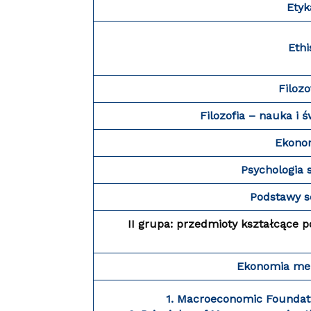
Etyk
Ethi
Filozo
Filozofia – nauka i 
Ekono
Psychologia 
Podstawy so
II grupa: przedmioty kształcące 
Ekonomia me
1.
Macroeconomic Foundati