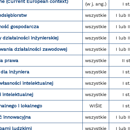
the (Current European context)
(w j. ang.)
I st
dsiębiorstw
wszystkie
I lub I
ność gospodarcza
wszystkie
I lub I
ziałalności inżynierskiej
wszystkie
I lub I
ania działalności zawodowej
wszystkie
I lub I
ia prawa
wszystkie
II st
dla inżyniera
wszystkie
I st
łasności intelektualnej
wszystkie
I st
 intelektualnej
wszystkie
I st
nalnego i lokalnego
WIŚiE
I st
ć in
n
owacyjna
wszystkie
I lub I
bami ludzkimi
wszystkie
I lub I