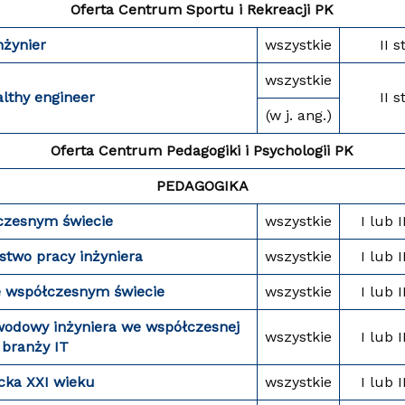
Oferta Centrum Sportu i Rekreacji PK
nżynier
wszystkie
II st
wszystkie
althy engineer
II st
(w j. ang.)
Oferta Centrum Pedagogiki i Psychologii PK
PEDAGOGIKA
czesnym świecie
wszystkie
I lub I
stwo pracy inżyniera
wszystkie
I lub I
 współczesnym świecie
wszystkie
I lub I
wodowy inżyniera we współczesnej
wszystkie
I lub I
 branży IT
cka XXI wieku
wszystkie
I lub I