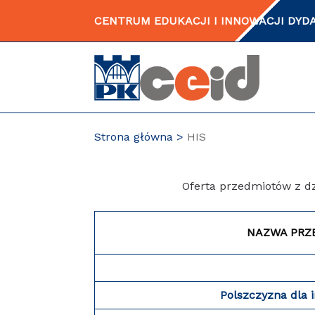
Przejdź
CENTRUM EDUKACJI I INNOWACJI DY
do
zawartości
strony
Strona główna
HIS
Oferta przedmiotów z d
NAZWA PRZ
Polszczyzna dla 