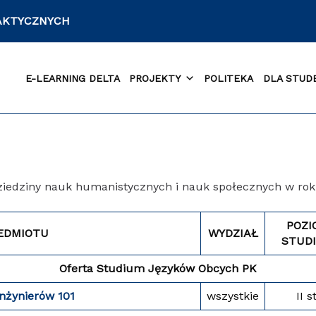
DAKTYCZNYCH
E-LEARNING DELTA
PROJEKTY
POLITEKA
DLA STUD
ziedziny nauk humanistycznych i nauk społecznych w ro
POZI
EDMIOTU
WYDZIAŁ
STUD
Oferta Studium Języków Obcych PK
inżynierów 101
wszystkie
II st