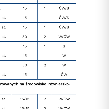
.
15
1
ĆW/S
I st.
15
1
ĆW/S
I st.
15
1
ĆW/S
I st.
30
2
W/ĆW
.
15
1
S
I st.
15
1
W
.
30
2
W
I st.
15
1
ĆW
erowanych na środowisko inżyniersko-
I st.
15/15
2
W/ĆW
I st.
15/15
2
W/ĆW