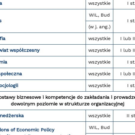
a
wszystkie
I st
WIL, Bud
s
I st
(w j. ang.)
fia
wszystkie
I lub I
świat współczesny
wszystkie
I lub I
mia
wszystkie
I st
społeczna
wszystkie
I lub I
cjologii
wszystkie
I st
postawy biznesowe i kompetencje do zakładania i prowadze
dowolnym poziomie w strukturze organizacyjnej
nedżerska
wszystkie
II st
WIL, Bud
ons of Economic Policy