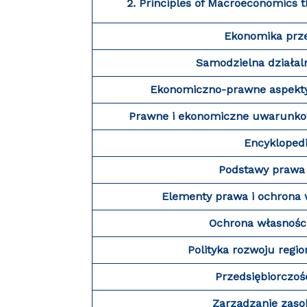
2. Principles of Macroeconomics 
Ekonomika prze
Samodzielna działal
Ekonomiczno-prawne aspekty d
Prawne i ekonomiczne uwarunkow
Encykloped
Podstawy prawa 
Elementy prawa i ochrona w
Ochrona własności
Polityka rozwoju regio
Przedsiębiorczoś
Zarządzanie zaso