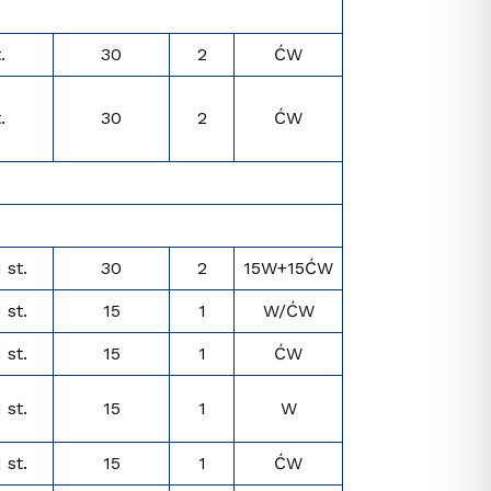
.
30
2
ĆW
.
30
2
ĆW
I st.
30
2
15W+15ĆW
I st.
15
1
W/ĆW
I st.
15
1
ĆW
I st.
15
1
W
I st.
15
1
ĆW