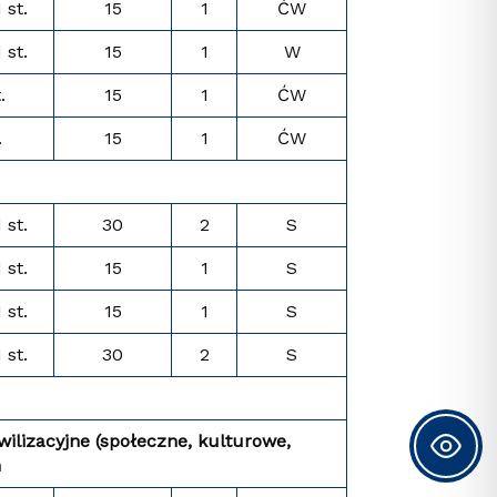
I st.
15
1
ĆW
I st.
15
1
W
.
15
1
ĆW
.
15
1
ĆW
I st.
30
2
S
I st.
15
1
S
I st.
15
1
S
I st.
30
2
S
ilizacyjne (społeczne, kulturowe,
h