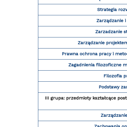
Strategia roz
Zarządzanie i
Zarzadzanie s
Zarządzanie projektem
Prawna ochrona pracy i meto
Zagadnienia filozoficzne m
Filozofia 
Podstawy za
III grupa: przedmioty kształcące po
Zarządzani
Zachowania or