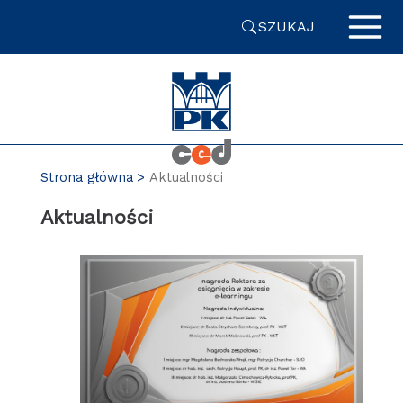
Przejdź
SZUKAJ
do
zawartości
strony
Strona główna
Aktualności
Aktualności